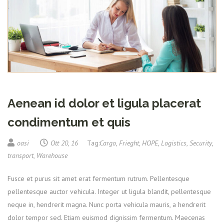
Aenean id dolor et ligula placerat
condimentum et quis
oasi
Ott 20, 16
Tag:
Cargo
,
Frieght
,
HOPE
,
Logistics
,
Security
,
transport
,
Warehouse
Fusce et purus sit amet erat fermentum rutrum. Pellentesque
pellentesque auctor vehicula. Integer ut ligula blandit, pellentesque
neque in, hendrerit magna. Nunc porta vehicula mauris, a hendrerit
dolor tempor sed. Etiam euismod dignissim fermentum. Maecenas