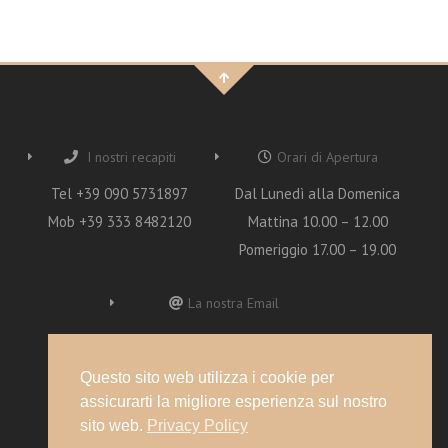
I nostri recapiti
Orari di Apertura
Tel +39 090 5731897
Dal Lunedì alla Domenica
Mob +39 333 8482120
Mattina 10.00 – 12.00
Pomeriggio 17.00 – 19.00
La nostra Email
oasi.francesco@gmail.com
Questo sito web utilizza i cookie per
assicurarti la migliore esperienza sul nostro
sito web.
Privacy Policy