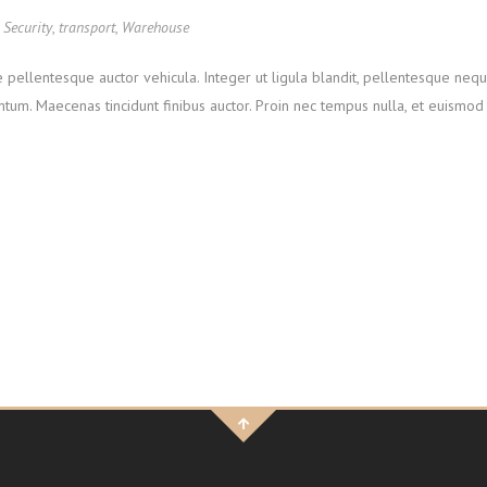
,
Security
,
transport
,
Warehouse
pellentesque auctor vehicula. Integer ut ligula blandit, pellentesque nequ
um. Maecenas tincidunt finibus auctor. Proin nec tempus nulla, et euismod n