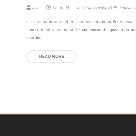
oasi
Ott 20, 16
Tag:
Cargo
,
Frieght
,
HOPE
,
Logistics
Fusce et purus sit amet erat fermentum rutrum. Pellentesque 
hendrerit dolor tempor sed. Etiam euismod dignissim ferment
interdum
READ MORE