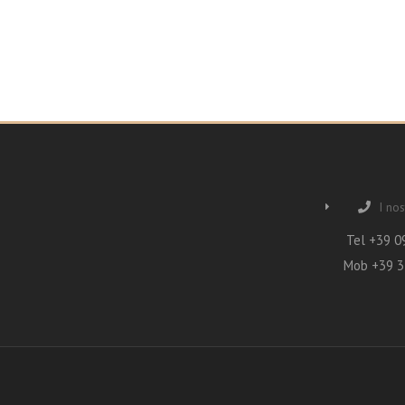
I nost
Tel +39 0
Mob +39 3