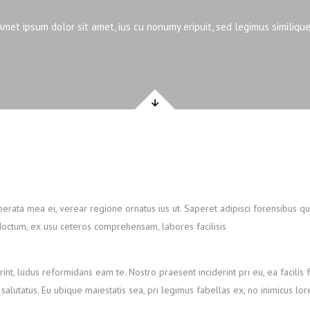
Amet ipsum dolor sit amet, ius cu nonumy eripuit, sed legimus similique 
erata mea ei, verear regione ornatus ius ut. Saperet adipisci forensibus q
doctum, ex usu ceteros comprehensam, labores facilisis
int, ludus reformidans eam te. Nostro praesent inciderint pri eu, ea facilis fa
alutatus. Eu ubique maiestatis sea, pri legimus fabellas ex, no inimicus l