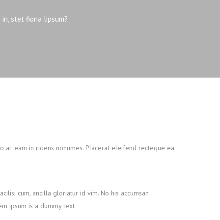
in, stet fiona lipsum?
uo at, eam in ridens nonumes. Placerat eleifend recteque ea
cilisi cum, ancilla gloriatur id vim. No his accumsan
orem ipsum is a dummy text