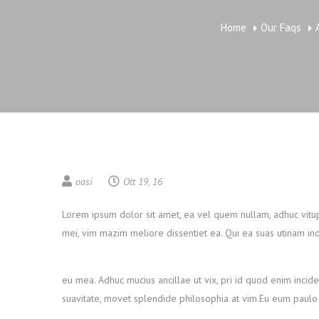
Home
Our Faqs
oasi
Ott 19, 16
Lorem ipsum dolor sit amet, ea vel quem nullam, adhuc vitup
mei, vim mazim meliore dissentiet ea. Qui ea suas utinam in
eu mea. Adhuc mucius ancillae ut vix, pri id quod enim incider
suavitate, movet splendide philosophia at vim.Eu eum paulo s