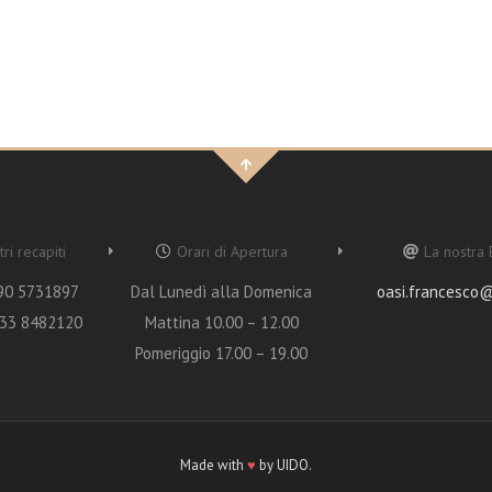
ri recapiti
Orari di Apertura
La nostra 
90 5731897
Dal Lunedì alla Domenica
oasi.francesco
33 8482120
Mattina 10.00 – 12.00
Pomeriggio 17.00 – 19.00
Made with
♥
by UIDO.