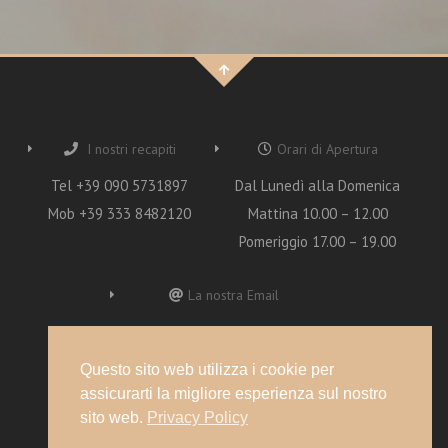
I nostri recapiti
Orari di Apertura
Tel +39 090 5731897
Dal Lunedì alla Domenica
Mob +39 333 8482120
Mattina 10.00 – 12.00
Pomeriggio 17.00 – 19.00
La nostra Email
oasi.francesco@gmail.com
Questo sito web utilizza i cookie per
assicurarti la migliore esperienza sul nostro
sito web.
Privacy Policy