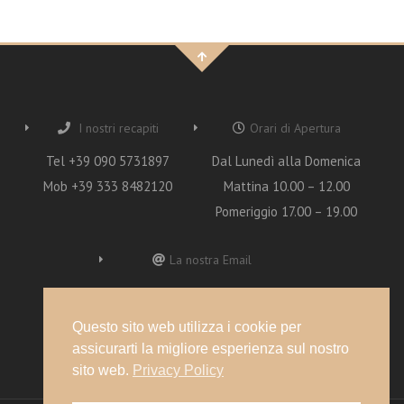
I nostri recapiti
Orari di Apertura
Tel +39 090 5731897
Dal Lunedì alla Domenica
Mob +39 333 8482120
Mattina 10.00 – 12.00
Pomeriggio 17.00 – 19.00
La nostra Email
oasi.francesco@gmail.com
Questo sito web utilizza i cookie per
assicurarti la migliore esperienza sul nostro
sito web.
Privacy Policy